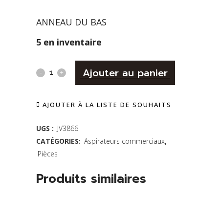
ANNEAU DU BAS
5 en inventaire
Alternativ
ANNEAU
Ajouter au panier
DU
AJOUTER À LA LISTE DE SOUHAITS
BAS
SOTECO
UGS :
JV3866
CATÉGORIES:
Aspirateurs commerciaux
,
-
Pièces
JOHNNY
Produits similaires
VAC
quantity