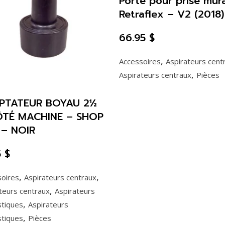
Porte pour prise mur
Retraflex – V2 (2018)
66.95
$
,
Accessoires
Aspirateurs cent
,
Aspirateurs centraux
Pièces
PTATEUR BOYAU 2½
ÔTÉ MACHINE – SHOP
 – NOIR
5
$
,
,
soires
Aspirateurs centraux
,
teurs centraux
Aspirateurs
,
tiques
Aspirateurs
,
tiques
Pièces