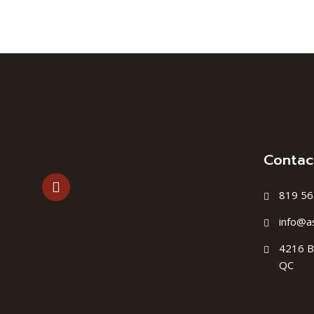
Contac
819 56
info@a
4216 B
QC