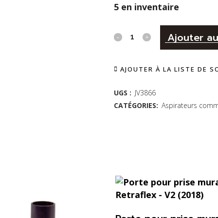
5 en inventaire
ANNEAU
Ajouter au
DU
AJOUTER À LA LISTE DE 
BAS
SOTECO
UGS :
JV3866
CATÉGORIES:
Aspirateurs comm
-
JOHNNY
VAC
quantity