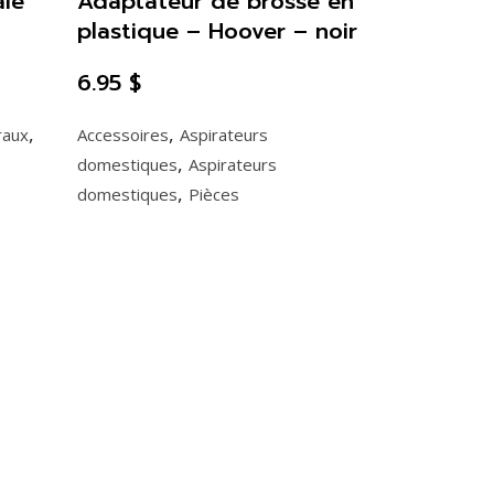
ale
Adaptateur de brosse en
plastique – Hoover – noir
6.95
$
,
,
raux
Accessoires
Aspirateurs
,
domestiques
Aspirateurs
,
domestiques
Pièces