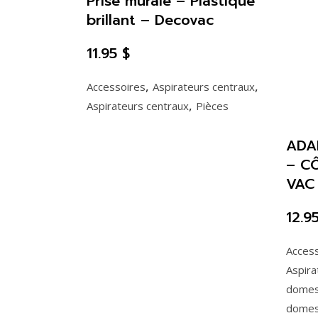
Prise murale – Plastique
brillant – Decovac
11.95
$
,
,
Accessoires
Aspirateurs centraux
,
Aspirateurs centraux
Pièces
ADA
– C
VAC
12.9
Acces
Aspira
domes
domes