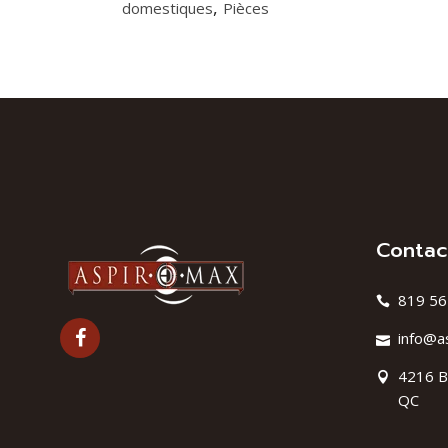
,
domestiques
Pièces
Contac
819 56
info@a
4216 B
QC