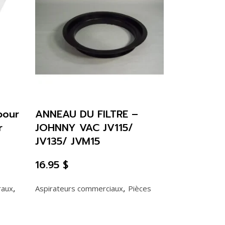
pour
ANNEAU DU FILTRE –
r
JOHNNY VAC JV115/
JV135/ JVM15
16.95
$
,
,
raux
Aspirateurs commerciaux
Pièces