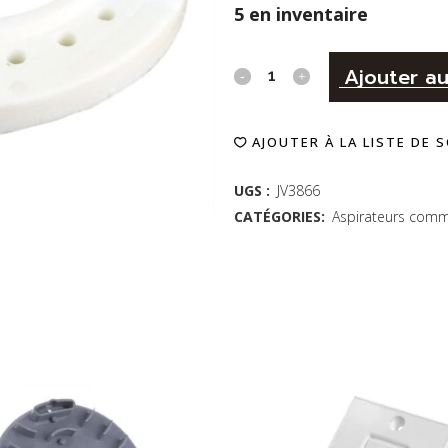
5 en inventaire
ANNEAU
Ajouter au
DU
AJOUTER À LA LISTE DE 
BAS
SOTECO
UGS :
JV3866
CATÉGORIES:
Aspirateurs comm
-
JOHNNY
VAC
quantity