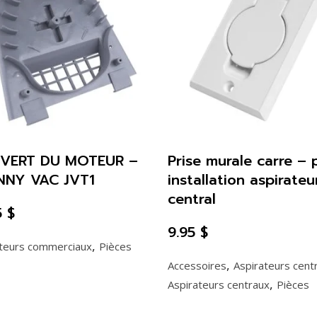
VERT DU MOTEUR –
Prise murale carre – 
NNY VAC JVT1
installation aspirateu
central
5
$
9.95
$
,
ateurs commerciaux
Pièces
,
Accessoires
Aspirateurs cent
,
Aspirateurs centraux
Pièces