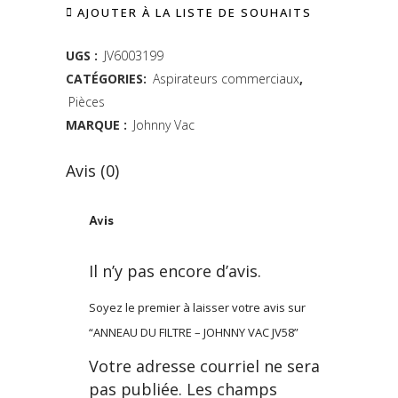
AJOUTER À LA LISTE DE SOUHAITS
FILTRE
-
UGS :
JV6003199
CATÉGORIES:
Aspirateurs commerciaux
,
JOHNNY
Pièces
VAC
MARQUE :
Johnny Vac
JV58
Avis (0)
quantity
Avis
Il n’y pas encore d’avis.
Soyez le premier à laisser votre avis sur
“ANNEAU DU FILTRE – JOHNNY VAC JV58”
Votre adresse courriel ne sera
pas publiée.
Les champs