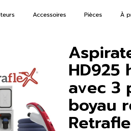
ateurs
Accessoires
Pièces
À p
Aspirat
HD925 
avec 3 
boyau r
Retrafl