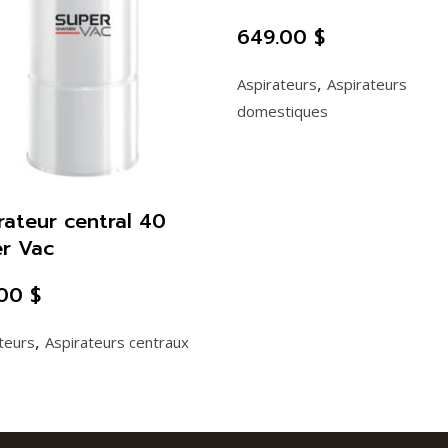
a
649.00
$
plusieurs
variations.
,
Aspirateurs
Aspirateurs
Les
domestiques
options
peuvent
être
choisies
rateur central 40
sur
r Vac
la
page
.00
$
du
produit
,
teurs
Aspirateurs centraux