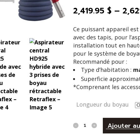
2,419.95
$
–
2,6
Ce puissant appareil est
avec des tapis, pour l’as
installation tout en haut
pour le système de boya
Recommandé pour :
Type d’habitation :
ma
Superficie approximat
*Comprenant les accessoi
Longueur du boyau
Aspirateur
Ajouter au
central
Alternative: