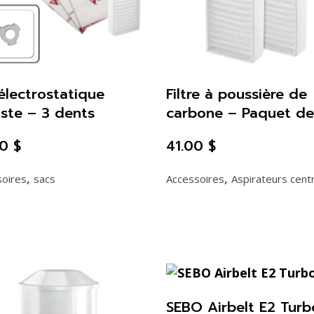
électrostatique
Filtre à poussière de
ste – 3 dents
carbone – Paquet de
00
$
41.00
$
,
,
soires
sacs
Accessoires
Aspirateurs cent
Ce
SEBO Airbelt E2 Turb
produit