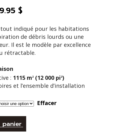
29.95
$
 tout indiqué pour les habitations
piration de débris lourds ou une
eur. Il est le modèle par excellence
u rétractable.
ison
ive :
1115 m
(12 000 pi
)
2
2
res et l’ensemble d’installation
Effacer
 panier