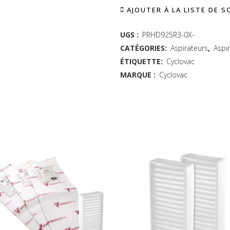
AJOUTER À LA LISTE DE 
HD925
hybride
UGS :
PRHD925R3-0X-
CATÉGORIES:
Aspirateurs
,
Aspi
avec
ÉTIQUETTE:
Cyclovac
3
MARQUE :
Cyclovac
prises
de
boyau
rétractable
Retraflex
quantity