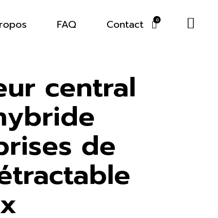
ropos
FAQ
Contact
0
eur central
hybride
prises de
étractable
ex