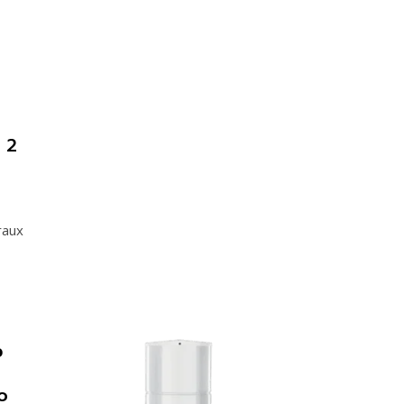
 2
raux
o