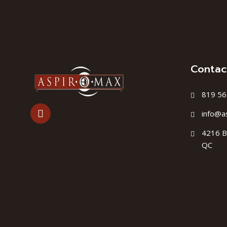
Contac
819 56
info@a
4216 B
QC