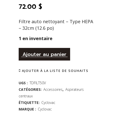
72.00
$
Filtre auto nettoyant – Type HEPA
– 32cm (12.6 po)
1 en inventaire
Alternative:
Filtre
Ajouter au panier
auto
AJOUTER À LA LISTE DE SOUHAITS
nettoyant
-
UGS :
TDFILT50V
CATÉGORIES:
Accessoires
,
Aspirateurs
Type
centraux
HEPA
ÉTIQUETTE:
Cyclovac
-
MARQUE :
Cyclovac