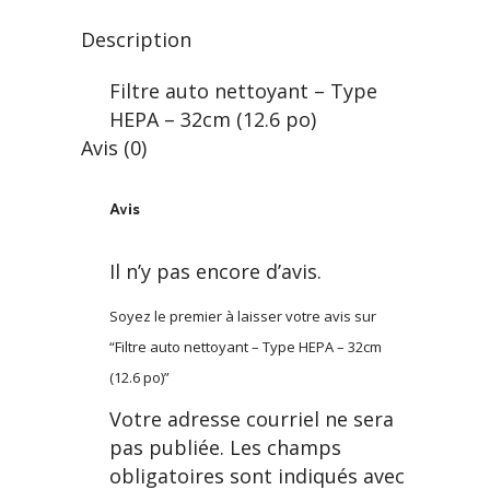
32cm
Description
(12.6
Filtre auto nettoyant – Type
po)
HEPA – 32cm (12.6 po)
quantity
Avis (0)
Avis
Il n’y pas encore d’avis.
Soyez le premier à laisser votre avis sur
“Filtre auto nettoyant – Type HEPA – 32cm
(12.6 po)”
Votre adresse courriel ne sera
pas publiée.
Les champs
obligatoires sont indiqués avec