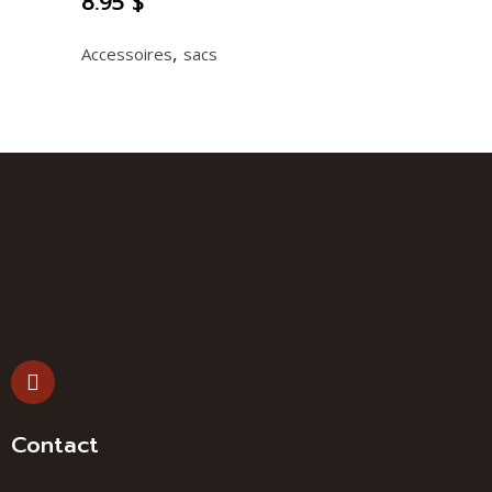
8.95
$
,
Accessoires
sacs
Contact