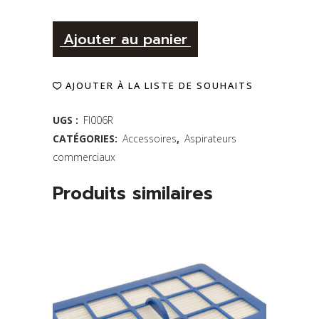
Alternative:
Filtre-
Ajouter au panier
cartouche
AJOUTER À LA LISTE DE SOUHAITS
-
Hoover
UGS :
FI006R
CATÉGORIES:
Accessoires
,
Aspirateurs
generation
commerciaux
III
Produits similaires
(R)
Hoover
FX-
CVF031
GIII