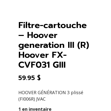
Filtre-cartouche
– Hoover
generation III (R)
Hoover FX-
CVF031 GIII
59.95
$
HOOVER GÉNÉRATION 3 plissé
(FI006R) JVAC
1 en inventaire