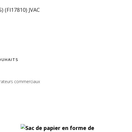
 (FI17810) JVAC
lternative:
SOUHAITS
rateurs commerciaux