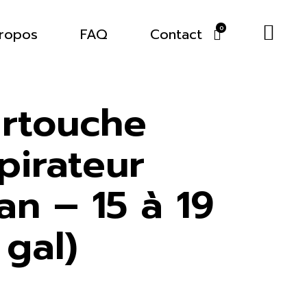
ropos
FAQ
Contact
0
artouche
pirateur
an – 15 à 19
 gal)