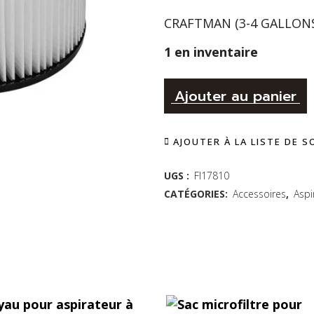
CRAFTMAN (3-4 GALLONS)
1 en inventaire
A
Filtre
Ajouter au panier
cartouche
AJOUTER À LA LISTE DE 
pour
aspirateur
UGS :
FI17810
CATÉGORIES:
Accessoires
,
Aspi
Craftsman
-
15
à
19