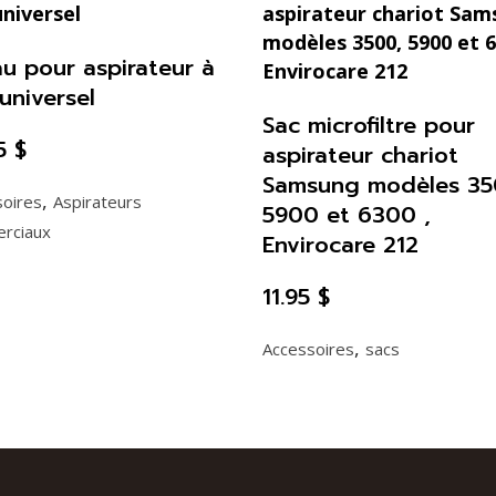
L
(3
u pour aspirateur à
universel
à
Sac microfiltre pour
4
95
$
aspirateur chariot
Samsung modèles 35
gal)
,
soires
Aspirateurs
5900 et 6300 ,
quantity
rciaux
Envirocare 212
11.95
$
,
Accessoires
sacs