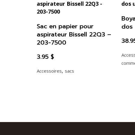
Boya
Sac en papier pour
dos 
aspirateur Bissell 22Q3 –
38.
203-7500
Acces
3.95
$
comme
,
Accessoires
sacs