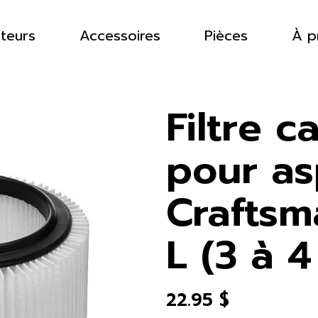
ateurs
Accessoires
Pièces
À p
Filtre c
pour as
Craftsm
L (3 à 4
22.95
$