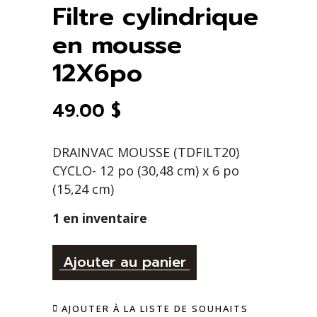
Filtre cylindrique
en mousse
12X6po
49.00
$
DRAINVAC MOUSSE (TDFILT20)
CYCLO- 12 po (30,48 cm) x 6 po
(15,24 cm)
1 en inventaire
Alternative:
Filtre
Ajouter au panier
cylindrique
AJOUTER À LA LISTE DE SOUHAITS
en