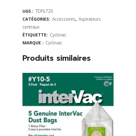
mousse
UGS :
TDFILT20
CATÉGORIES:
Accessoires
,
Aspirateurs
12X6po
centraux
quantity
ÉTIQUETTE:
Cyclovac
MARQUE :
Cyclovac
Produits similaires