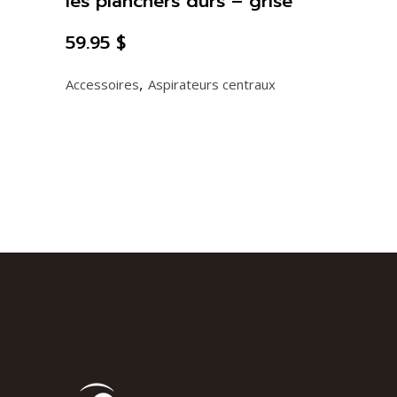
les planchers durs – grise
59.95
$
,
Accessoires
Aspirateurs centraux