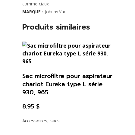
commerciaux
sec
MARQUE :
Johnny Vac
et
Produits similaires
humide
Johnny
Vac
JV400
Sac microfiltre pour aspirateur
quantity
chariot Eureka type L série
930, 965
8.95
$
,
Accessoires
sacs