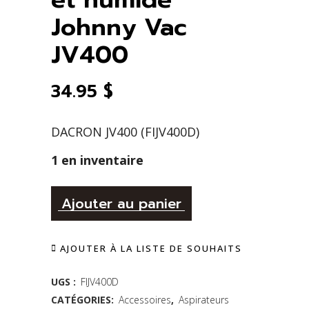
Johnny Vac
JV400
34.95
$
DACRON JV400 (FIJV400D)
1 en inventaire
Alternative:
Filtre
Ajouter au panier
Dacron
AJOUTER À LA LISTE DE SOUHAITS
pour
aspirateur
UGS :
FIJV400D
CATÉGORIES:
Accessoires
,
Aspirateurs
commercial