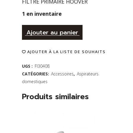
FILTRE PRIMAIRE HOOVER
1 en inventaire
Alternative:
Filtre
Ajouter au panier
éponge
AJOUTER À LA LISTE DE SOUHAITS
lavable
pour
UGS :
FI30408
CATÉGORIES:
Accessoires
,
Aspirateurs
aspirateur
domestiques
vertical
Produits similaires
sans
sac
Hoover
WindTunnel