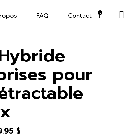
ropos
FAQ
Contact
0
Hybride
prises pour
étractable
ex
9.95
$