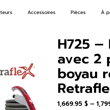
ateurs
Accessoires
Pièces
À p
H725 – 
avec 2 
boyau r
Retrafl
1,669.95
$
–
1,79