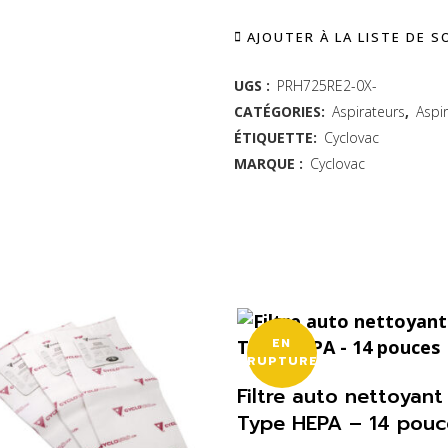
-
Alternative:
AJOUTER À LA LISTE DE 
Hybride
avec
UGS :
PRH725RE2-0X-
CATÉGORIES:
Aspirateurs
,
Aspi
2
ÉTIQUETTE:
Cyclovac
prises
MARQUE :
Cyclovac
pour
boyau
rétractable
Retraflex
quantity
EN
RUPTURE
Filtre auto nettoyant
Type HEPA – 14 pouc