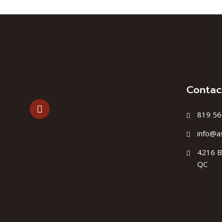
Contac
819 56
info@a
4216 B
QC