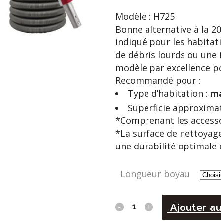
Modèle : H725
Bonne alternative à la 20
indiqué pour les habitati
de débris lourds ou une i
modèle par excellence p
Recommandé pour :
Type d’habitation :
ma
Superficie approximat
*Comprenant les accessoi
*La surface de nettoyage
une durabilité optimale d
Longueur boyau
H725
Ajouter au