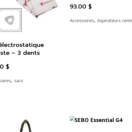
93.00
$
,
Accessoires
Aspirateurs cent
électrostatique
ste – 3 dents
00
$
,
soires
sacs