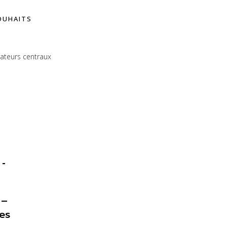
SOUHAITS
rateurs centraux
 –
es