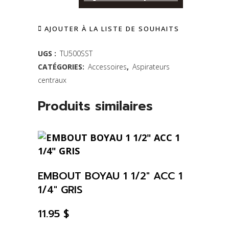
télescopique
AJOUTER À LA LISTE DE SOUHAITS
acier
inoxydable
UGS :
TU500SST
CATÉGORIES:
Accessoires
,
Aspirateurs
avec
centraux
dispositif
Produits similaires
de
protection
pour
les
EMBOUT BOYAU 1 1/2″ ACC 1
doigts
1/4″ GRIS
1¼
11.95
$
x