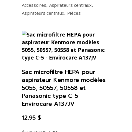
,
,
Accessoires
Aspirateurs centraux
38
,
Aspirateurs centraux
Pièces
quantity
Sac microfiltre HEPA pour
aspirateur Kenmore modèles
5055, 50557, 50558 et
Panasonic type C-5 –
Envirocare A137JV
12.95
$
,
Accessoires
sacs