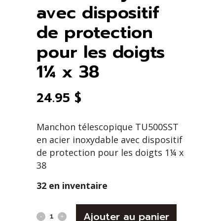
avec dispositif
de protection
pour les doigts
1¼ x 38
24.95
$
Manchon télescopique TU500SST
en acier inoxydable avec dispositif
de protection pour les doigts 1¼ x
38
32 en inventaire
Alternativ
Manchon
Ajouter au panier