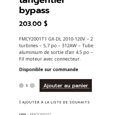
bypass
203.00
$
FMCY2001T1 GX-DL 2010-120V – 2
turbines – 5,7 po – 312AW – Tube
aluminium de sortie d’air 4.5 po –
Fil moteur avec connecteur.
Disponible sur commande
Alternativ
Moteur
Ajouter au panier
assemblé
AJOUTER À LA LISTE DE SOUHAITS
ElectroMotor
TMCY2001T
UGS :
FMCY2001T1