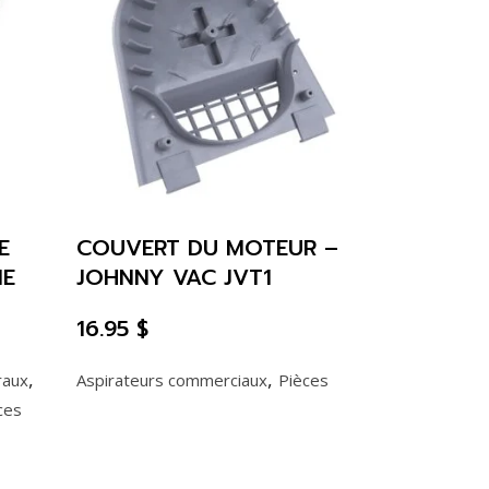
E
COUVERT DU MOTEUR –
ME
JOHNNY VAC JVT1
16.95
$
,
,
raux
Aspirateurs commerciaux
Pièces
ces