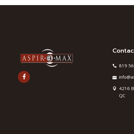
Contac
819 56
info@a
4216 B
QC