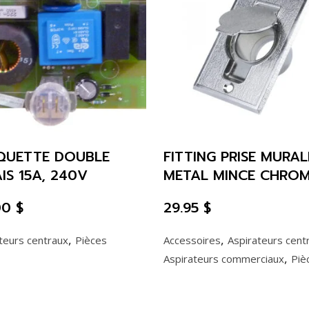
QUETTE DOUBLE
FITTING PRISE MURAL
IS 15A, 240V
METAL MINCE CHRO
.00
$
29.95
$
,
,
teurs centraux
Pièces
Accessoires
Aspirateurs cent
,
Aspirateurs commerciaux
Piè