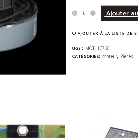
Moteur
Ajouter au
Lamb-
AJOUTER À LA LISTE DE 
M117760-
00
UGS :
MOT117760
CATÉGORIES:
moteur
,
Pièces
quantity