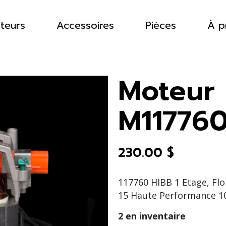
ateurs
Accessoires
Pièces
À p
Moteur
M11776
230.00
$
117760 HIBB 1 Etage, Flo
15 Haute Performance 10
2 en inventaire