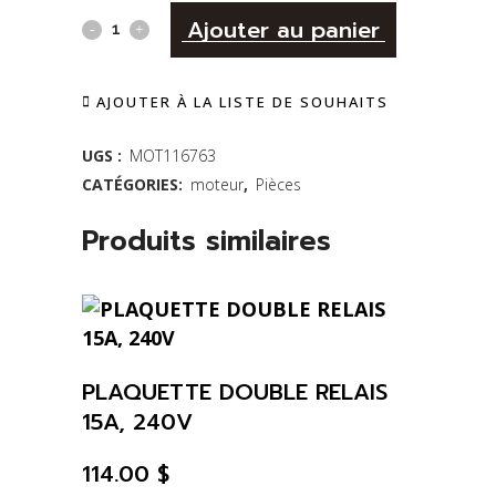
Alternativ
Moteur
Ajouter au panier
pour
AJOUTER À LA LISTE DE SOUHAITS
aspirateur
-
UGS :
MOT116763
CATÉGORIES:
moteur
,
Pièces
116763-
13
Produits similaires
quantity
PLAQUETTE DOUBLE RELAIS
15A, 240V
114.00
$