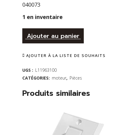
040073
1 en inventaire
Alternative:
Moteur
Ajouter au panier
pour
AJOUTER À LA LISTE DE SOUHAITS
aspirateur
tangentiel
UGS :
L11963100
CATÉGORIES:
moteur
,
Pièces
-
140141
Produits similaires
quantity