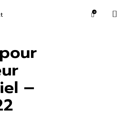
t
0
 pour
eur
iel –
22