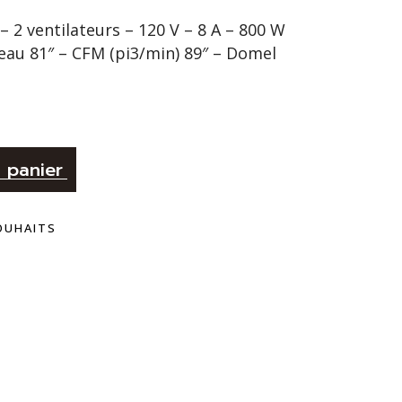
– 2 ventilateurs – 120 V – 8 A – 800 W
’eau 81″ – CFM (pi3/min) 89″ – Domel
Alternative:
 panier
SOUHAITS