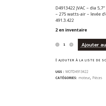
D4913422 JVAC – dia 5,7″ 
– 275 watts-air – levée d
491.3.422
2 en inventaire
Moteur
Ajouter au
pour
AJOUTER À LA LISTE DE 
aspirateur
tangentiel
UGS :
MOTD4913422
CATÉGORIES:
moteur
,
Pièces
-
D4913422
quantity