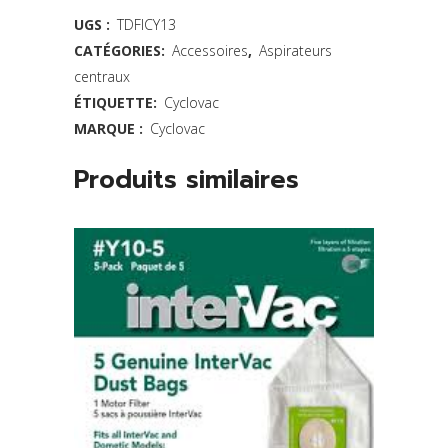
-
UGS :
TDFICY13
CATÉGORIES:
Accessoires
,
Aspirateurs
Pqt
centraux
de
ÉTIQUETTE:
Cyclovac
3
MARQUE :
Cyclovac
-
Produits similaires
Série
DLP
quantity