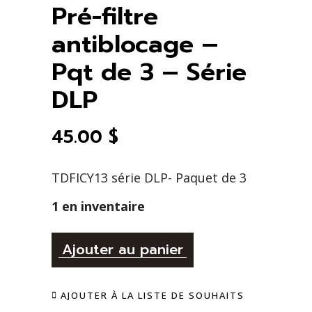
Pré-filtre
antiblocage –
Pqt de 3 – Série
DLP
45.00
$
TDFICY13 série DLP- Paquet de 3
1 en inventaire
Alternative:
Pré-
Ajouter au panier
filtre
AJOUTER À LA LISTE DE SOUHAITS
antiblocage