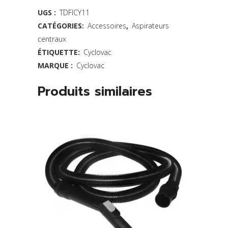
-
UGS :
TDFICY11
CATÉGORIES:
Accessoires
,
Aspirateurs
Pqt.
centraux
de
ÉTIQUETTE:
Cyclovac
3
MARQUE :
Cyclovac
-
Produits similaires
Série
DL
quantity