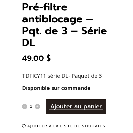
Pré-filtre
antiblocage –
Pqt. de 3 – Série
DL
49.00
$
TDFICY11 série DL- Paquet de 3
Disponible sur commande
Alternativ
Pré-
Ajouter au panier
filtre
AJOUTER À LA LISTE DE SOUHAITS
antiblocage