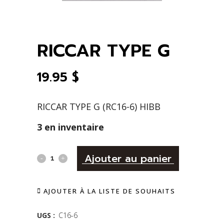
RICCAR TYPE G
19.95
$
RICCAR TYPE G (RC16-6) HIBB
3 en inventaire
Alternativ
RICCAR
Ajouter au panier
TYPE
AJOUTER À LA LISTE DE SOUHAITS
G
quantity
UGS :
C16-6