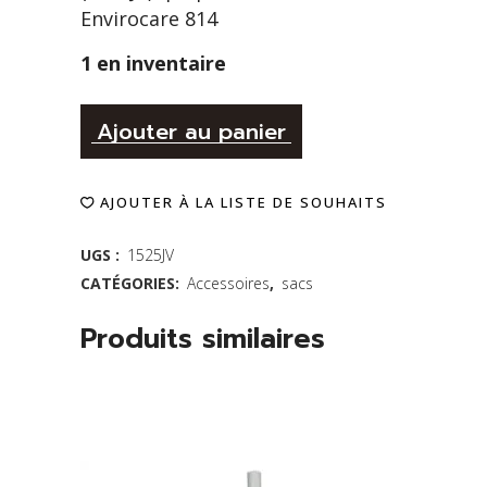
Envirocare 814
1 en inventaire
Alternative:
Sac
Ajouter au panier
en
AJOUTER À LA LISTE DE SOUHAITS
papier
pour
UGS :
1525JV
CATÉGORIES:
Accessoires
,
sacs
aspirateur
-
Produits similaires
préfiltre
commercial
15"