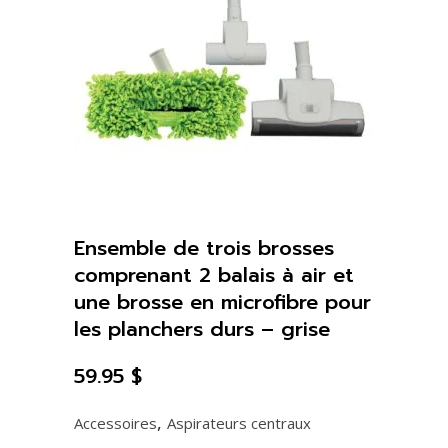
X
25"
-
Husky
G78
/
Electrolux
Ensemble de trois brosses
quantity
comprenant 2 balais à air et
une brosse en microfibre pour
les planchers durs – grise
59.95
$
,
Accessoires
Aspirateurs centraux