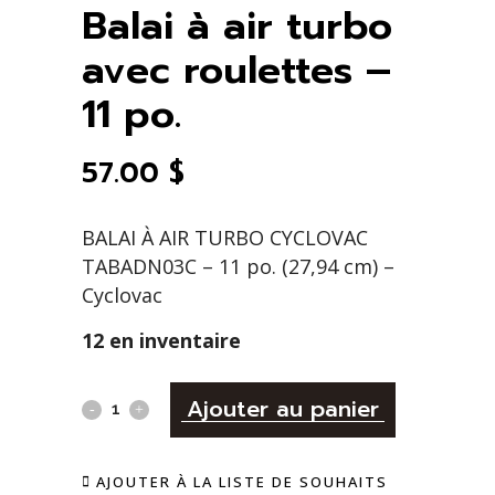
Balai à air turbo
avec roulettes –
11 po.
57.00
$
BALAI À AIR TURBO CYCLOVAC
TABADN03C – 11 po. (27,94 cm) –
Cyclovac
12 en inventaire
Alternativ
Balai
Ajouter au panier
à
AJOUTER À LA LISTE DE SOUHAITS
air