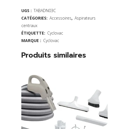
turbo
UGS :
TABADN03C
CATÉGORIES:
Accessoires
,
Aspirateurs
avec
centraux
roulettes
ÉTIQUETTE:
Cyclovac
-
MARQUE :
Cyclovac
11
Produits similaires
po.
quantity