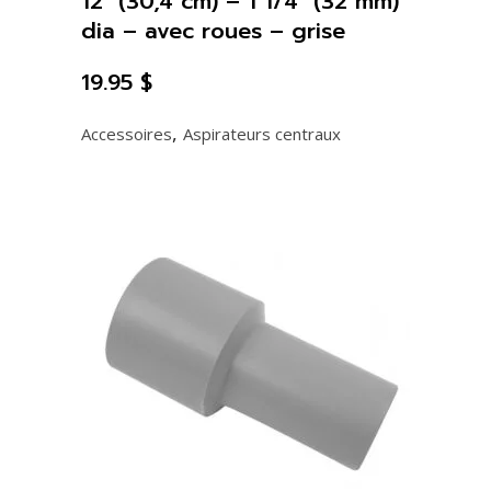
12″ (30,4 cm) – 1 1/4″ (32 mm)
dia – avec roues – grise
19.95
$
,
Accessoires
Aspirateurs centraux