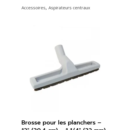
,
Accessoires
Aspirateurs centraux
grise
quantity
Brosse pour les planchers –