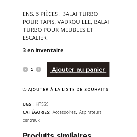
ENS. 3 PIÈCES : BALAI TURBO
POUR TAPIS, VADROUILLE, BALAI
TURBO POUR MEUBLES ET
ESCALIER.
3 en inventaire
Alternativ
Ensemble
Ajouter au panier
de
AJOUTER À LA LISTE DE SOUHAITS
trois
brosses
UGS :
KITSSS
CATÉGORIES:
Accessoires
,
Aspirateurs
comprenant
centraux
2
Produits similaires
balais